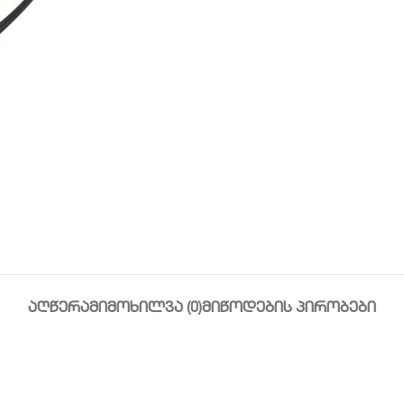
ᲐᲦᲬᲔᲠᲐ
ᲛᲘᲛᲝᲮᲘᲚᲕᲐ (0)
ᲛᲘᲬᲝᲓᲔᲑᲘᲡ ᲞᲘᲠᲝᲑᲔᲑᲘ