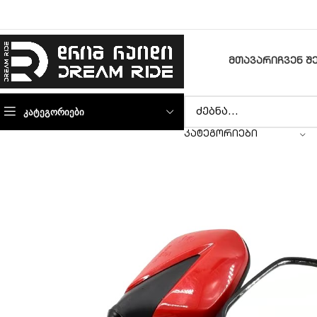
ᲛᲗᲐᲕᲐᲠᲘ
ᲩᲕᲔᲜ Შ
ᲙᲐᲢᲔᲒᲝᲠᲘᲔᲑᲘ
ᲙᲐᲢᲔᲒᲝᲠᲘᲔᲑᲘ