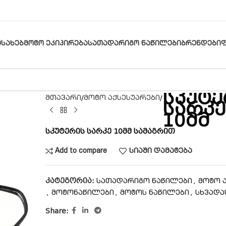
ᲔᲡᲐᲮᲔᲑ
ᲛᲝᲢᲝ ᲔᲙᲘᲞᲘᲠᲔᲑᲐ
ᲡᲐᲗᲐᲓᲐᲠᲘᲒᲝ ᲜᲐᲬᲘᲚᲔᲑᲘ
ᲑᲠᲔᲜᲓᲔᲑᲘ
სკუტე
მთავარი
მოტო აქსესუარები
სარკე
10მმ
სკუტერის სარკე 10მმ სამაგრით
Add to compare
სიაში დამატება
კატეგორია:
,
სათადარიგო ნაწილები
მოტო 
,
,
,
მოტონაწილები
მოტოს ნაწილები
სხვადა
Share: