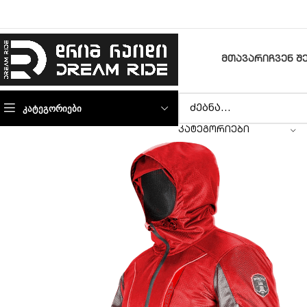
ᲛᲗᲐᲕᲐᲠᲘ
ᲩᲕᲔᲜ Შ
ᲙᲐᲢᲔᲒᲝᲠᲘᲔᲑᲘ
ᲙᲐᲢᲔᲒᲝᲠᲘᲔᲑᲘ