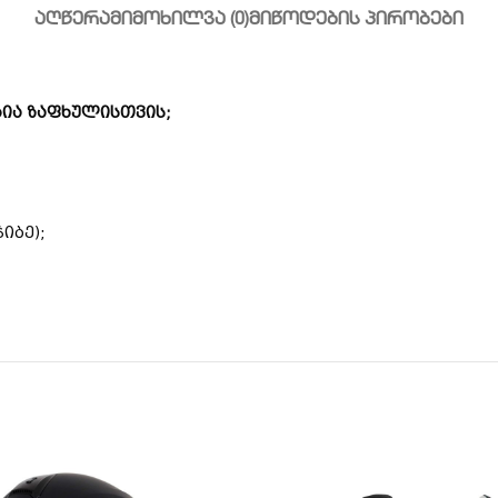
ᲐᲦᲬᲔᲠᲐ
ᲛᲘᲛᲝᲮᲘᲚᲕᲐ (0)
ᲛᲘᲬᲝᲓᲔᲑᲘᲡ ᲞᲘᲠᲝᲑᲔᲑᲘ
რია ზაფხულისთვის;
იბე);