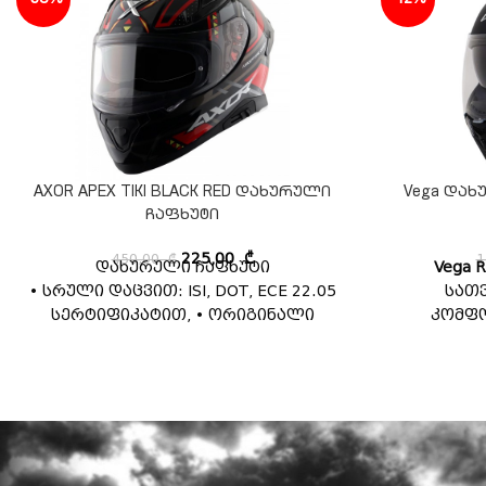
AXOR APEX TIKI BLACK RED დახურული
Vega დახ
ჩაფხუტი
450,00
₾
225,00
₾
1
დახურული ჩაფხუტი
Vega R
• სრული დაცვით: ISI, DOT, ECE 22.05
სათ
სერტიფიკატით, • ორიგინალი
კომფო
პინლოკით • ინტეგრირებული შიდა
მ
მზის სათვალით
• ფართო ვიზორით, რომელიც
უზრუნველყოფს მკაფიო ხედვას •
მოხსნადი და რეცხვადი შიდა
ბალიშებით • ცალკე
ხელმისაწვდომია ამავე მოდელის