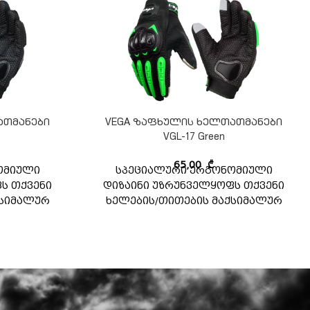
ათმანები
VEGA ზაფხულის ხელთათმანები
VGL-17 Green
65,00
₾
ომიული
სპეციალური ერგონომიული
ს თქვენი
დიზაინი უზრუნველყოფს თქვენი
ქსიმალურ
ხელების/თითების მაქსიმალურ
 ბადის
დაცვას. სუნთქვადი ბადის
იერებული
ქსოვილი ჰაერის გაძლიერებული
ლაციისთვის
მიმოქცევისა და ვენტილაციისთვის
გნით.
ხელთათმანების შიგნით.