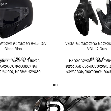
ურული ჩაფხუტი Ryker D/V
VEGA ზაფხულის ხელთ
Gloss Black
VGL-17 Gray
70,00
₾
150,00
₾
65,00
₾
yker
– ჩაფხუტი შიდა
სპეციალური ერგონ
ვალით, დაცვით და
დიზაინი უზრუნველყოფ
რტით, ხანგრძლივი
ხელების/თითების მა
გზავრობისთვის.
დაცვას. სუნთქვადი
ქსოვილი ჰაერის გაძლ
მიმოქცევისა და ვენტი
ხელთათმანების ში