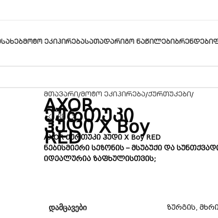
ᲔᲡᲐᲮᲔᲑ
ᲛᲝᲢᲝ ᲔᲙᲘᲞᲘᲠᲔᲑᲐ
ᲡᲐᲗᲐᲓᲐᲠᲘᲒᲝ ᲜᲐᲬᲘᲚᲔᲑᲘ
ᲑᲠᲔᲜᲓᲔᲑᲘ
მთავარი
მოტო ეკიპირება
ქურთუკები
AXOR
ქურთუკი
ჰუდი X Boy
RED
AXOR ქურთუკი ჰუდი X Boy RED
ნებისმიერი სეზონის – მსუბუქი და სუნთქვადი
იდეალურია ზაფხულისთვის;
ᲓᲐᲛᲪᲐᲕᲔᲑᲘ
ზურგის, მხრი