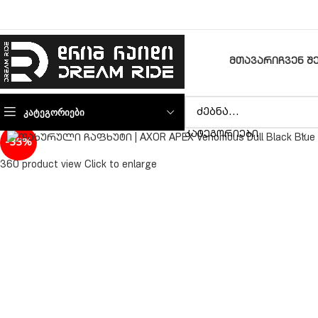
ᲛᲗᲐᲕᲐᲠᲘ
ᲩᲕᲔᲜ Შ
ᲙᲐᲢᲔᲒᲝᲠᲘᲔᲑᲘ
ᲙᲐᲢᲔᲒᲝᲠᲘᲔᲑᲘ
-33%
360 product view
Click to enlarge