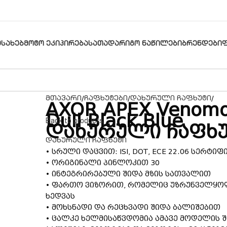
ᲔᲡᲐᲮᲔᲑ
ᲛᲝᲢᲝ ᲔᲙᲘᲞᲘᲠᲔᲑᲐ
ᲡᲐᲗᲐᲓᲐᲠᲘᲒᲝ ᲜᲐᲬᲘᲚᲔᲑᲘ
ᲑᲠᲔᲜᲓᲔᲑᲘ
მთავარი
ჩაფხუტები
დახურული ჩაფხუტი
AXOR APEX Venom
Dull Black Blue
Back to products
დახურული ჩაფხ
დახურული ჩაფხუტი
• სრული დაცვით: ISI, DOT, ECE 22.06 სერტიფ
• ორიგინალი პინლოკით 30
• ინტეგრირებული შიდა მზის სათვალით
• ფართო ვიზორით, რომელიც უზრუნველყო
ხედვას
• მოხსნადი და რეცხვადი შიდა ბალიშებით
• ცალკე ხელმისაწვდომია ამავე მოდელის 