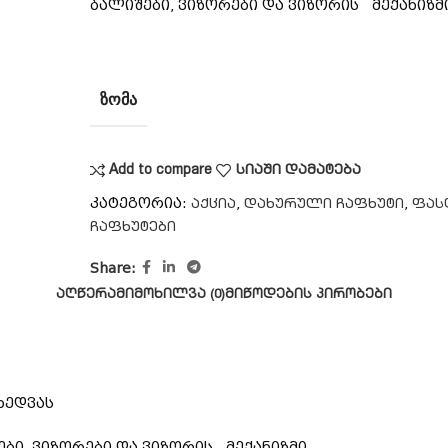
ბალიშები, ვიზორები და ვიზორის მექანიზმ
ᲖᲝᲛᲐ
Add to compare
სიაში დამატება
კატეგორია:
,
,
აქცია
დახურული ჩაფხუტი
ფას
ჩაფხუტები
Share:
ᲐᲦᲬᲔᲠᲐ
ᲛᲘᲛᲝᲮᲘᲚᲕᲐ (0)
ᲛᲘᲬᲝᲓᲔᲑᲘᲡ ᲞᲘᲠᲝᲑᲔᲑᲘ
ხედვას
ბი, ვიზორები და ვიზორის მექანიზმი