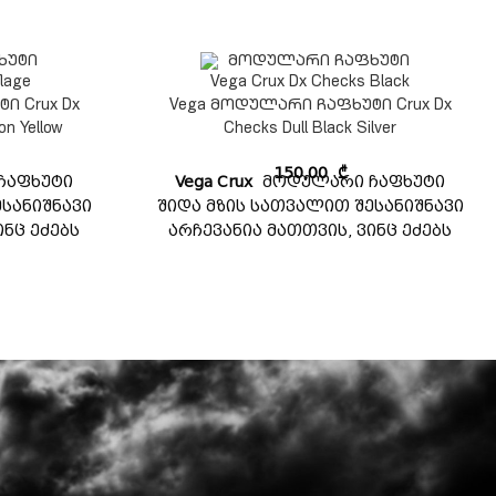
ი Crux Dx
Vega მოდულარი ჩაფხუტი Crux Dx
on Yellow
Checks Dull Black Silver
150,00
₾
ჩაფხუტი
Vega Crux
მოდულარი ჩაფხუტი
სანიშნავი
შიდა მზის სათვალით შესანიშნავი
ინც ეძებს
არჩევანია მათთვის, ვინც ეძებს
ლმისაწვდომ
ხარისხიან ჩაფხუტს ხელმისაწვდომ
ღჭურვილია
ფასად. ეს ჩაფხუტი აღჭურვილია
ინით,
მოდულარული დიზაინით,
ივი
რომელიც მარტივი
ა და
გამოსაყენებელია და
ნიშნავ
უზრუნველყოფს შესანიშნავ
ს ISI, DOT
მორგებას. აკმაყოფილებს ISI, DOT
დარტს.
უსაფრთხოების სტანდარტს.