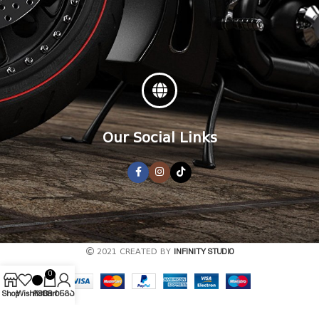
Our Social Links
2021 CREATED BY
INFINITY STUDIO
0
Shop
Wishlist
ჩემი ანგარიში
Cart