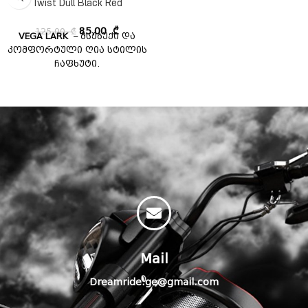
Twist Dull Black Red
125,00
₾
85,00
₾
VEGA LARK
– მსუბუქი და
კომფორტული ღია სტილის
ჩაფხუტი.
Mail
Dreamride.ge@gmail.com