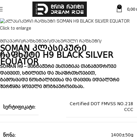
0
0,00
Click to enlarge
მთავარი
ჩაფხუტები
დახურული ჩაფხუტი
SOMAN კლასიკური
ჩაფხუტი H9 BLACK SILVER
Back to products
EQUATOR
SOMAN H9 – ვინტაჟური ესთეტიკა თანამედროვე
დაცვით, სტილითა და უსაფრთხოებით,
გამოსცადე ნოსტალგიისა და დაცვის იდეალური
შერწყმა ყოველი მოგზაურობისას.
Certified DOT FMVSS NO.218
ᲡᲔᲠᲢᲘᲤᲘᲙᲐᲢᲘ:
CCC
ᲬᲝᲜᲐ:
1400±50g