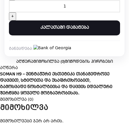
ᲙᲐᲚᲐᲗᲐᲨᲘ ᲓᲐᲛᲐᲢᲔᲑᲐ
განვადება:
ᲐᲦᲬᲔᲠᲐ
ᲛᲘᲛᲝᲮᲘᲚᲕᲐ (0)
ᲛᲘᲬᲝᲓᲔᲑᲘᲡ ᲞᲘᲠᲝᲑᲔᲑᲘ
აღწერა
SOMAN H9 – ვინტაჟური ესთეტიკა თანამედროვე
დაცვით, სტილითა და უსაფრთხოებით,
გამოსცადე ნოსტალგიისა და დაცვის იდეალური
შერწყმა ყოველი მოგზაურობისას.
მიმოხილვა (0)
მიმოხილვა
მიმოხილვები ჯერ არ არის.