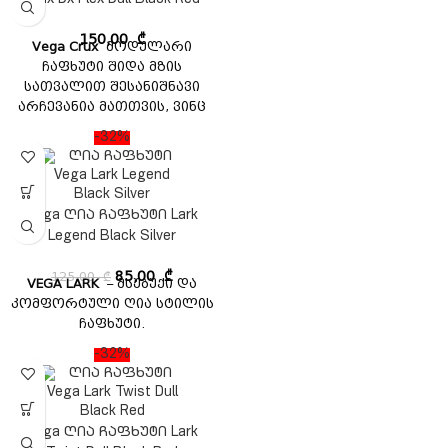
გამოსაყენებელია და
უზრუნველყოფს
150,00
₾
Vega Crux
მოდულარი
შესანიშნავ მორგებას.
ჩაფხუტი შიდა მზის
აკმაყოფილებს ISI, DOT
სათვალით შესანიშნავი
უსაფრთხოების
არჩევანია მათთვის, ვინც
სტანდარტს.
ეძებს ხარისხიან ჩაფხუტს
-32%
ხელმისაწვდომ ფასად. ეს
ჩაფხუტი აღჭურვილია
მოდულარული დიზაინით,
რომელიც მარტივი
Vega ღია ჩაფხუტი Lark
გამოსაყენებელია და
Legend Black Silver
უზრუნველყოფს
შესანიშნავ მორგებას.
125,00
₾
85,00
₾
VEGA LARK
– მსუბუქი და
აკმაყოფილებს ISI, DOT
კომფორტული ღია სტილის
უსაფრთხოების
ჩაფხუტი.
სტანდარტს.
-32%
Vega ღია ჩაფხუტი Lark