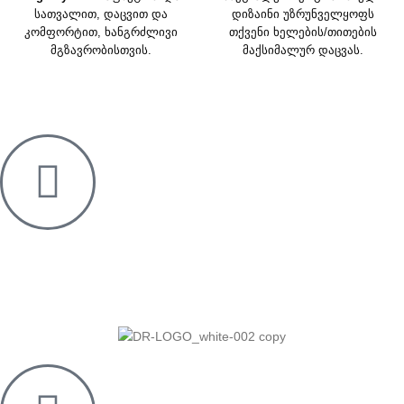
სათვალით, დაცვით და
დიზაინი უზრუნველყოფს
კომფორტით, ხანგრძლივი
თქვენი ხელების/თითების
მგზავრობისთვის.
მაქსიმალურ დაცვას.
სუნთქვადი ბადის ქსოვილი
ჰაერის გაძლიერებული
მიმოქცევისა და
ვენტილაციისთვის
ხელთათმანების შიგნით.
Mail
Dreamride.ge@gmail.com