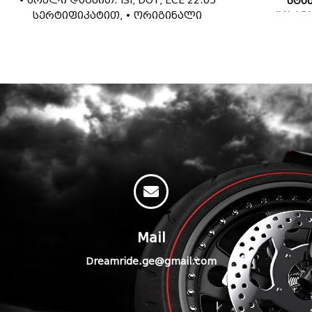
• სრული დაცვით: ISI, DOT, ECE 22.05
სტა
სერტიფიკატით, • ორიგინალი
შესან
პინლოკით • ინტეგრირებული შიდა
სიმძ
მზის სათვალით
აღნიშნულ
• ფართო ვიზორით, რომელიც
ინტერკომ
უზრუნველყოფს მკაფიო ხედვას •
მოხსნადი და რეცხვადი შიდა
ბალიშებით • ცალკე
ხელმისაწვდომია ამავე მოდელის
შიდა ბალიშები, ვიზორები და
ვიზორის მექანიზმი
Mail
Dreamride.ge@gmail.com