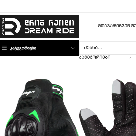
ᲛᲗᲐᲕᲐᲠᲘ
ᲩᲕᲔᲜ Შ
ᲙᲐᲢᲔᲒᲝᲠᲘᲔᲑᲘ
ᲙᲐᲢᲔᲒᲝᲠᲘᲔᲑᲘ