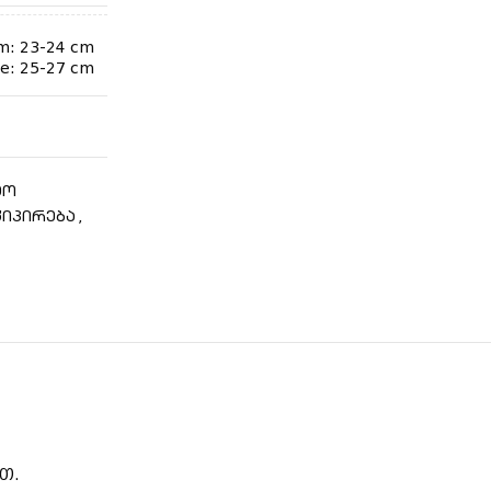
m: 23-24 cm
e: 25-27 cm
ტო
,
კიპირება
თ.