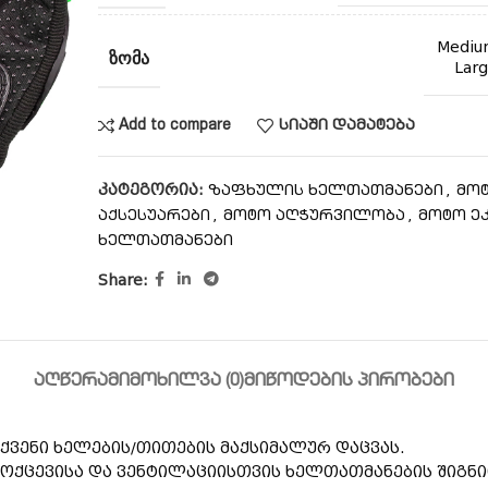
Mediu
ᲖᲝᲛᲐ
Larg
Add to compare
სიაში დამატება
კატეგორია:
,
ზაფხულის ხელთათმანები
მო
,
,
აქსესუარები
მოტო აღჭურვილობა
მოტო ე
ხელთათმანები
Share:
ᲐᲦᲬᲔᲠᲐ
ᲛᲘᲛᲝᲮᲘᲚᲕᲐ (0)
ᲛᲘᲬᲝᲓᲔᲑᲘᲡ ᲞᲘᲠᲝᲑᲔᲑᲘ
ვენი ხელების/თითების მაქსიმალურ დაცვას.
ოქცევისა და ვენტილაციისთვის ხელთათმანების შიგნი