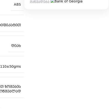
განვადება:
ABS
რტიფიკატით
დიახ
1110±50gms
ით ზომების
მოწმებლად
ი