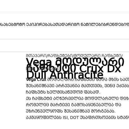
ᲔᲡᲐᲮᲔᲑ
ᲛᲝᲢᲝ ᲔᲙᲘᲞᲘᲠᲔᲑᲐ
ᲡᲐᲗᲐᲓᲐᲠᲘᲒᲝ ᲜᲐᲬᲘᲚᲔᲑᲘ
ᲑᲠᲔᲜᲓᲔᲑᲘ
მთავარი
ჩაფხუტები
მოდულარი ჩაფხუტი
Vega მოდულარი
ჩაფხუტი Crux Dx
Back to products
Dull Anthracite
Vega Crux
მოდულარი ჩაფხუტი შიდა მზის სა
შესანიშნავი არჩევანია მათთვის, ვინც ეძებ
ჩაფხუტს ხელმისაწვდომ ფასად.
ეს ჩაფხუტი აღჭურვილია მოდულარული დიზ
რომელიც მარტივი გამოსაყენებელია და
უზრუნველყოფს შესანიშნავ მორგებას.
აკმაყოფილებს ISI, DOT უსაფრთხოების სტა