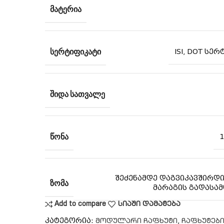
ᲛᲐᲢᲔᲠᲘᲐ
ᲡᲔᲠᲢᲘᲤᲘᲙᲐᲢᲘ
ISI, DOT სე
ᲨᲘᲓᲐ ᲡᲐᲗᲕᲐᲚᲔ
ᲬᲝᲜᲐ
შეძენამდე დაგვიკავშირდ
ᲖᲝᲛᲐ
მარაგის გადასა
Add to compare
სიაში დამატება
კატეგორია:
,
მოდულარი ჩაფხუტი
ჩაფხუტებ