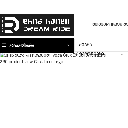
ᲛᲗᲐᲕᲐᲠᲘ
ᲩᲕᲔᲜ Შ
ᲙᲐᲢᲔᲒᲝᲠᲘᲔᲑᲘ
ᲙᲐᲢᲔᲒᲝᲠᲘᲔᲑᲘ
360 product view
Click to enlarge