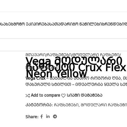
ᲔᲡᲐᲮᲔᲑ
ᲛᲝᲢᲝ ᲔᲙᲘᲞᲘᲠᲔᲑᲐ
ᲡᲐᲗᲐᲓᲐᲠᲘᲒᲝ ᲜᲐᲬᲘᲚᲔᲑᲘ
ᲑᲠᲔᲜᲓᲔᲑᲘ
მთავარი
ჩაფხუტები
მოდულარი ჩაფხუტი
Vega მოდულარი
ჩაფხუტი Crux Flex
Back to products
Neon Yellow
Vega Crux
– შეგიძლია ატარო როგორც ღია, ი
დახურული სტილით – იდეალურია ყველა სე
Add to compare
სიაში დამატება
კატეგორია:
,
ჩაფხუტები
მოდულარი ჩაფხუტ
Share: