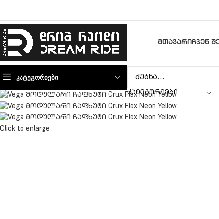
ᲛᲗᲐᲕᲐᲠᲘ
ᲩᲕᲔᲜ Შ
ᲙᲐᲢᲔᲒᲝᲠᲘᲔᲑᲘ
ᲙᲐᲢᲔᲒᲝᲠᲘᲔᲑᲘ
Click to enlarge