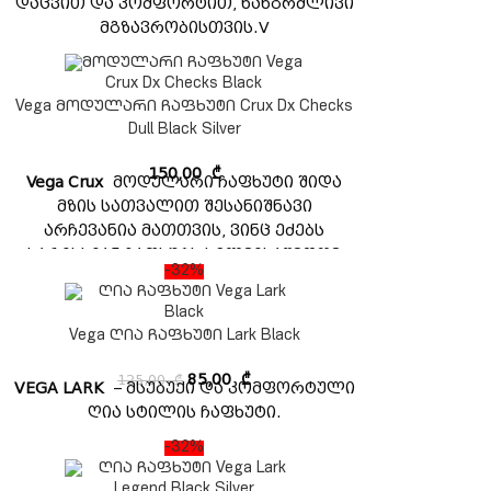
დაცვით და კომფორტით, ხანგრძლივი
მგზავრობისთვის.V
Vega მოდულარი ჩაფხუტი Crux Dx Checks
Dull Black Silver
150,00
₾
Vega Crux
მოდულარი ჩაფხუტი შიდა
მზის სათვალით შესანიშნავი
არჩევანია მათთვის, ვინც ეძებს
ხარისხიან ჩაფხუტს ხელმისაწვდომ
-32%
ფასად. ეს ჩაფხუტი აღჭურვილია
მოდულარული დიზაინით, რომელიც
მარტივი გამოსაყენებელია და
Vega ღია ჩაფხუტი Lark Black
უზრუნველყოფს შესანიშნავ მორგებას.
აკმაყოფილებს ISI, DOT უსაფრთხოების
125,00
₾
85,00
₾
VEGA LARK
– მსუბუქი და კომფორტული
სტანდარტს.
ღია სტილის ჩაფხუტი.
-32%