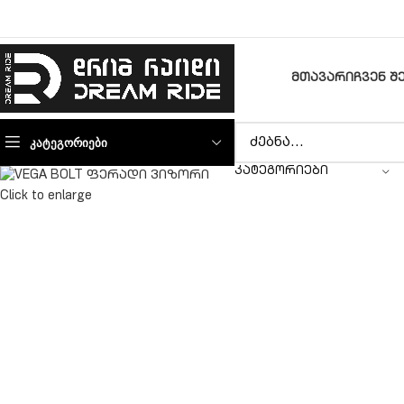
ᲛᲗᲐᲕᲐᲠᲘ
ᲩᲕᲔᲜ Შ
ᲙᲐᲢᲔᲒᲝᲠᲘᲔᲑᲘ
ᲙᲐᲢᲔᲒᲝᲠᲘᲔᲑᲘ
Click to enlarge