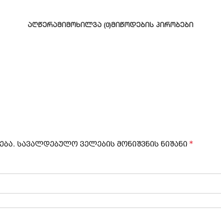
ᲐᲦᲬᲔᲠᲐ
ᲛᲘᲛᲝᲮᲘᲚᲕᲐ (0)
ᲛᲘᲬᲝᲓᲔᲑᲘᲡ ᲞᲘᲠᲝᲑᲔᲑᲘ
*
ება.
სავალდებულო ველების მონიშვნის ნიშანი