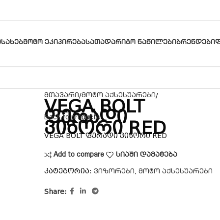
ᲔᲡᲐᲮᲔᲑ
ᲛᲝᲢᲝ ᲔᲙᲘᲞᲘᲠᲔᲑᲐ
ᲡᲐᲗᲐᲓᲐᲠᲘᲒᲝ ᲜᲐᲬᲘᲚᲔᲑᲘ
ᲑᲠᲔᲜᲓᲔᲑᲘ
მთავარი
მოტო აქსესუარები
VEGA BOLT
ფერადი
Back to products
ვიზორი RED
VEGA BOLT ფერადი ვიზორი RED
Add to compare
სიაში დამატება
კატეგორია:
,
ვიზორები
მოტო აქსესუარები
Share: